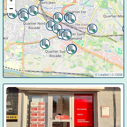
−
© Leaflet
|
©
OSM