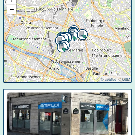
−
© Leaflet
|
©
OSM