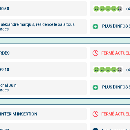
(4
alexandre marquis, résidence le balaïtous
PLUS D'INFOS
urdes
URDES
FERMÉ ACTUE
(4
chal Juin
PLUS D'INFOS
urdes
INTERIM INSERTION
FERMÉ ACTUE