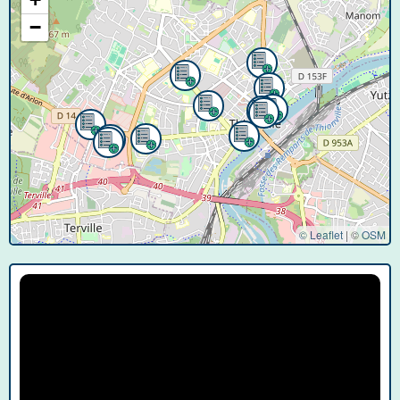
−
© Leaflet
|
©
OSM